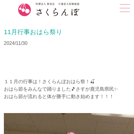
11月行事おはら祭り
2024/11/30
１１月の行事は！さくらんぼおはら祭！🍒
おはら節をみんなで踊りました🎵さすが鹿児島県民✨
おはら節が流れると体が勝手に動き始めます！！！